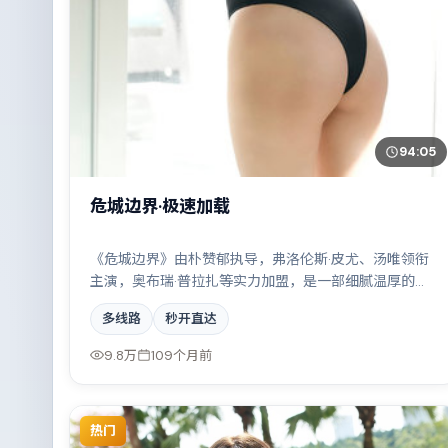
94:05
危城边界·极速加载
《危城边界》由朴赞郁执导，弗洛伦斯·皮尤、汤唯领衔
主演，奥布瑞·普拉扎等实力加盟，是一部细腻温厚的战
争作品。故事主要发生在日本，都市霓虹下的人性试炼
多线路
秒开直达
与自我救赎。影片在视听语言与叙事节奏上均有突破，
适合喜欢深度叙事的观众。
9.8万
109个月前
热门