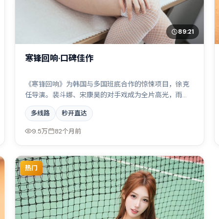
89:21
寒锋回响·口碑佳作
《寒锋回响》为韩国与多国班底合作的惊悚项目，徐克
任导演。裴斗娜、宋康昊的对手戏成为全片高光，雨
夜、旧楼与一封未寄出的信构成叙事起点。配乐与摄影
多线路
秒开直达
风格统一，具备院线质感。
9.5万
82个月前
热门