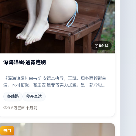
99:14
深海追缉·通宵连刷
《深海追缉》由韦斯·安德森执导，王凯、周冬雨领衔主
演，木村拓哉、基里安·墨菲等实力加盟，是一部冷峻克
制的剧情作品。故事主要发生在中国大陆，雨夜、旧楼
多线路
秒开直达
与一封未寄出的信构成叙事起点。影片在视听语言与叙
事节奏上均有突破，适合喜欢深度叙事的观众。
9.5万
81个月前
热门