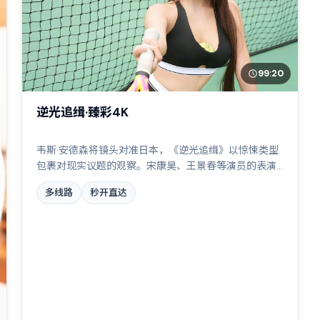
99:20
逆光追缉·臻彩4K
韦斯·安德森将镜头对准日本，《逆光追缉》以惊悚类型
包裹对现实议题的观察。宋康昊、王景春等演员的表演
层次丰富，两条时间线交错推进，真相直至最后一刻揭
多线路
秒开直达
晓。全片在类型元素与人文关怀之间取得平衡。