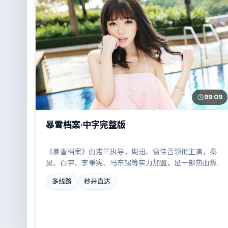
99:09
暴雪档案·中字完整版
《暴雪档案》由诺兰执导，周迅、雷佳音领衔主演，秦
昊、白宇、李秉宪、马东锡等实力加盟，是一部热血燃
情的惊悚作品。故事主要发生在日本，小人物在时代洪
多线路
秒开直达
流中的抉择令人唏嘘。影片在视听语言与叙事节奏上均
有突破，适合喜欢深度叙事的观众。