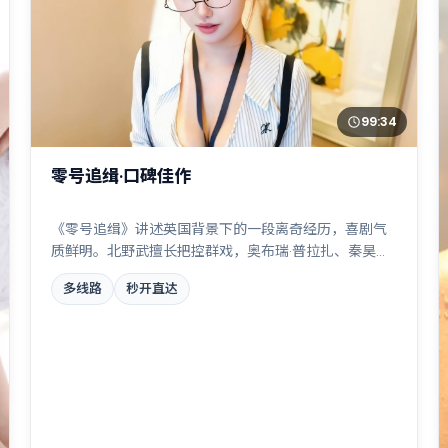
99:34
零号追缉·口碑佳作
《零号追缉》讲述英国背景下的一段离奇经历，喜剧气
质鲜明。北野武擅长把控群戏，奥布瑞·普拉扎、秦昊、
沈腾、王景春共同撑起复杂人物关系，雨夜、旧楼与一
多线路
秒开直达
封未寄出的信构成叙事起点。