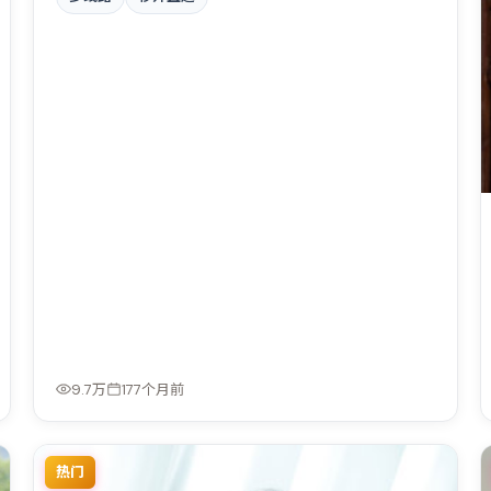
弦。影片在视听语言与叙事节奏上均有突破，适合喜欢
深度叙事的观众。
9.7万
177个月前
热门