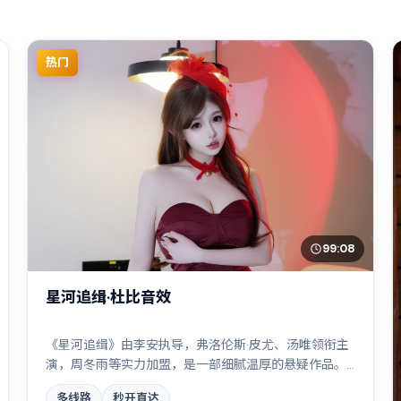
热门
99:08
星河追缉·杜比音效
《星河追缉》由李安执导，弗洛伦斯·皮尤、汤唯领衔主
演，周冬雨等实力加盟，是一部细腻温厚的悬疑作品。
故事主要发生在日本，边境线上的对峙与谈判扣人心
多线路
秒开直达