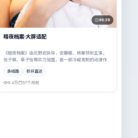
96:38
暗夜档案·大屏适配
《暗夜档案》由北野武执导，安藤樱、杨幂领衔主演，
张子枫、章子怡等实力加盟，是一部冷峻克制的动漫作
品。故事主要发生在中国香港，科技伦理与情感羁绊形
多线路
秒开直达
成强烈对撞。影片在视听语言与叙事节奏上均有突破，
适合喜欢深度叙事的观众。
9.4万
57个月前