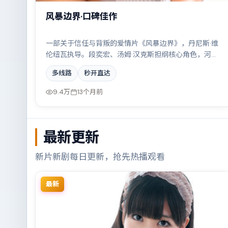
风暴边界·口碑佳作
一部关于信任与背叛的爱情片《风暴边界》，丹尼斯·维
伦纽瓦执导。段奕宏、汤姆·汉克斯担纲核心角色，河正
宇等实力加盟，取景与班底多来自俄罗斯。一场看似偶
多线路
秒开直达
然的事故牵出陈年秘辛。结尾留白耐人寻味。
9.4万
13个月前
最新更新
新片新剧每日更新，抢先热播观看
最新