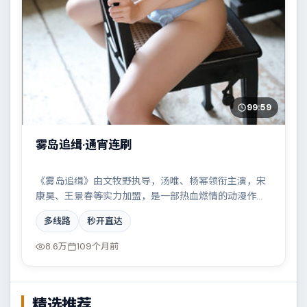
99:59
雾岛追缉·通宵连刷
《雾岛追缉》由文牧野执导，汤唯、杨幂领衔主演，宋
康昊、王景春等实力加盟，是一部热血燃情的动漫作
品。故事主要发生在德国，边境线上的对峙与谈判扣人
多线路
秒开直达
心弦。影片在视听语言与叙事节奏上均有突破，适合喜
欢深度叙事的观众。
8.6万
109个月前
精选推荐