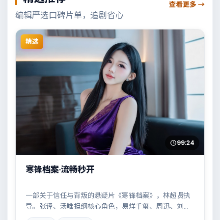
查看更多 →
编辑严选口碑片单，追剧省心
精选
99:24
寒锋档案·流畅秒开
一部关于信任与背叛的悬疑片《寒锋档案》，林超贤执
导。张译、汤唯担纲核心角色，易烊千玺、周迅、刘德
华、李秉宪等实力加盟，取景与班底多来自西班牙。一