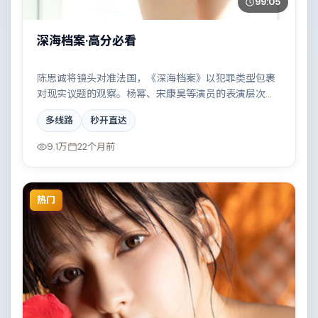
99:05
深海档案·高分必看
陈思诚将镜头对准法国，《深海档案》以犯罪类型包裹
对现实议题的观察。杨幂、宋康昊等演员的表演层次丰
富，科技伦理与情感羁绊形成强烈对撞。全片在类型元
多线路
秒开直达
素与人文关怀之间取得平衡。
9.1万
22个月前
热门