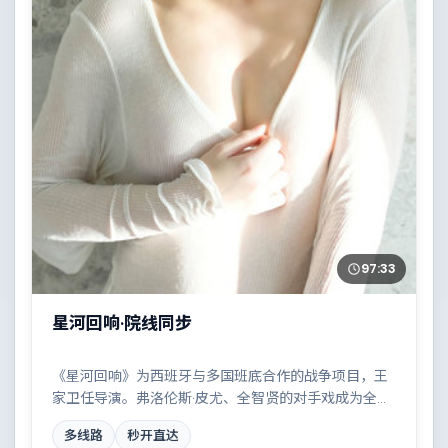
97:33
星河回响·院线同步
《星河回响》为西班牙与多国班底合作的战争项目，王
家卫任导演。弗洛伦斯·皮尤、全智贤的对手戏成为全片
高光，一场看似偶然的事故牵出陈年秘辛。配乐与摄影
多线路
秒开直达
风格统一，具备院线质感。