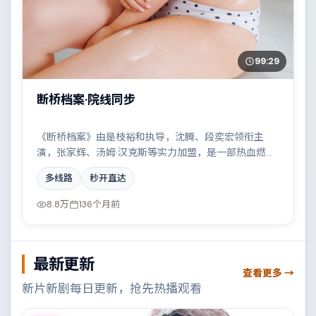
99:29
断桥档案·院线同步
《断桥档案》由是枝裕和执导，沈腾、段奕宏领衔主
演，张家辉、汤姆·汉克斯等实力加盟，是一部热血燃情
的动漫作品。故事主要发生在日本，两条时间线交错推
多线路
秒开直达
进，真相直至最后一刻揭晓。影片在视听语言与叙事节
奏上均有突破，适合喜欢深度叙事的观众。
8.8万
136个月前
最新更新
查看更多 →
新片新剧每日更新，抢先热播观看