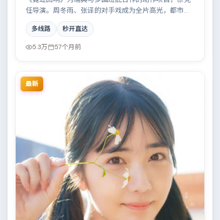
任导演。周冬雨、张译的对手戏成为全片高光，都市霓
虹下的人性试炼与自我救赎。配乐与摄影风格统一，具
多线路
秒开直达
备院线质感。
5.3万
57个月前
最新