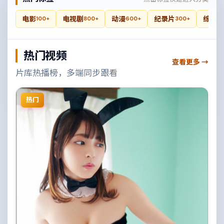
电影
电视剧
动漫
纪录片
综艺
100+
800+
600+
300+
4
热门视频
查看更多 →
片库热播榜，多端同步跟看
热门