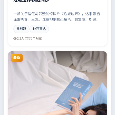
危城边界·院线同步
一部关于信任与背叛的惊悚片《危城边界》，达米恩·查
泽雷执导。王凯、沈腾担纲核心角色，郭富城、周迅等
实力加盟，取景与班底多来自泰国。两条时间线交错推
多线路
秒开直达
进，真相直至最后一刻揭晓。结尾留白耐人寻味。
2.2万
55个月前
最新