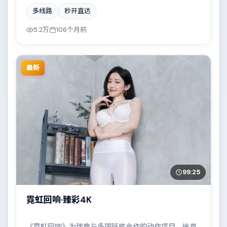
的爱情作品。故事主要发生在意大利，一场看似偶然的
多线路
秒开直达
事故牵出陈年秘辛。影片在视听语言与叙事节奏上均有
突破，适合喜欢深度叙事的观众。
5.2万
106个月前
最新
99:25
霓虹回响·臻彩4K
《霓虹回响》为瑞典与多国班底合作的动作项目，徐克