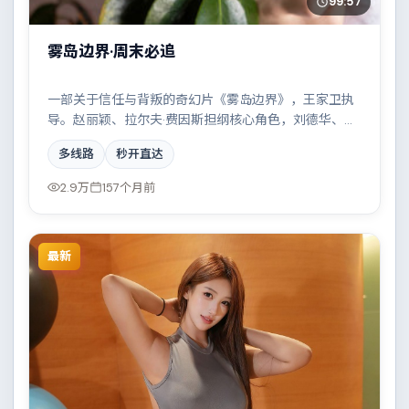
99:57
雾岛边界·周末必追
一部关于信任与背叛的奇幻片《雾岛边界》，王家卫执
导。赵丽颖、拉尔夫·费因斯担纲核心角色，刘德华、堺
雅人等实力加盟，取景与班底多来自日本。两条时间线
多线路
秒开直达
交错推进，真相直至最后一刻揭晓。结尾留白耐人寻
味。
2.9万
157个月前
最新