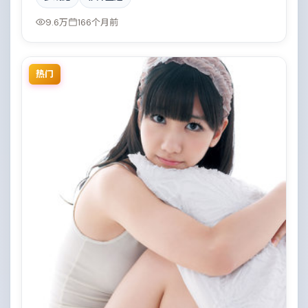
中国大陆。都市霓虹下的人性试炼与自我救赎。结尾留
白耐人寻味。
9.6万
166个月前
热门