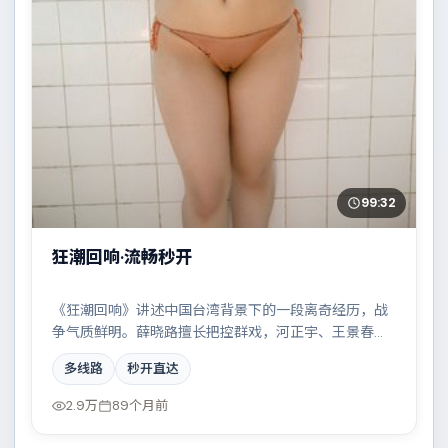
99:32
狂潮回响·流畅秒开
《狂潮回响》讲述中国台湾背景下的一段离奇经历，战
争气质鲜明。薛晓路擅长把控群戏，河正宇、王景春、
裴斗娜、凯特·布兰切特共同撑起复杂人物关系，家族恩
多线路
秒开直达
怨与时代变迁交织成一曲悲歌。
2.9万
89个月前