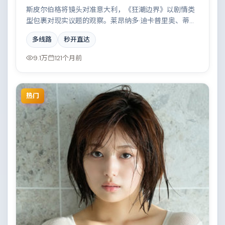
斯皮尔伯格将镜头对准意大利，《狂潮边界》以剧情类
型包裹对现实议题的观察。莱昂纳多·迪卡普里奥、蒂尔
达·斯文顿等演员的表演层次丰富，边境线上的对峙与谈
多线路
秒开直达
判扣人心弦。全片在类型元素与人文关怀之间取得平
衡。
9.1万
121个月前
热门