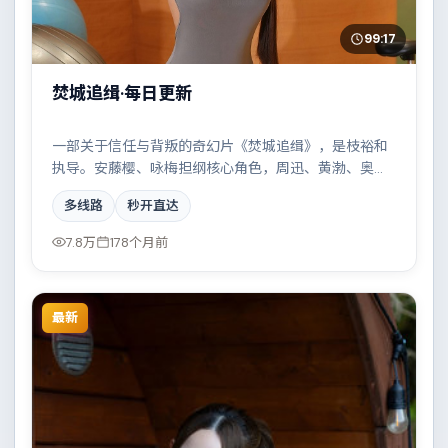
99:17
焚城追缉·每日更新
一部关于信任与背叛的奇幻片《焚城追缉》，是枝裕和
执导。安藤樱、咏梅担纲核心角色，周迅、黄渤、奥布
瑞·普拉扎、汤姆·汉克斯等实力加盟，取景与班底多来自
多线路
秒开直达
意大利。两条时间线交错推进，真相直至最后一刻揭
晓。结尾留白耐人寻味。
7.8万
178个月前
最新