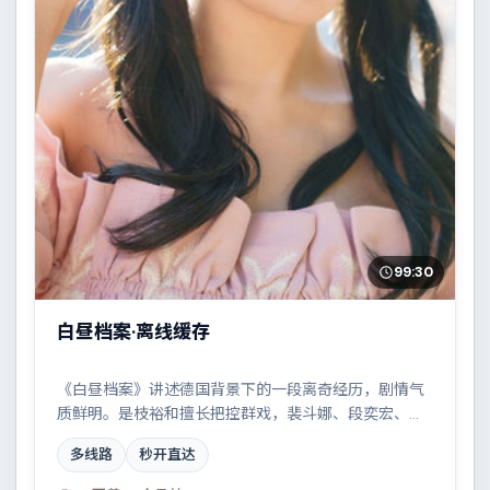
99:30
白昼档案·离线缓存
《白昼档案》讲述德国背景下的一段离奇经历，剧情气
质鲜明。是枝裕和擅长把控群戏，裴斗娜、段奕宏、周
冬雨、张译共同撑起复杂人物关系，边境线上的对峙与
多线路
秒开直达
谈判扣人心弦。