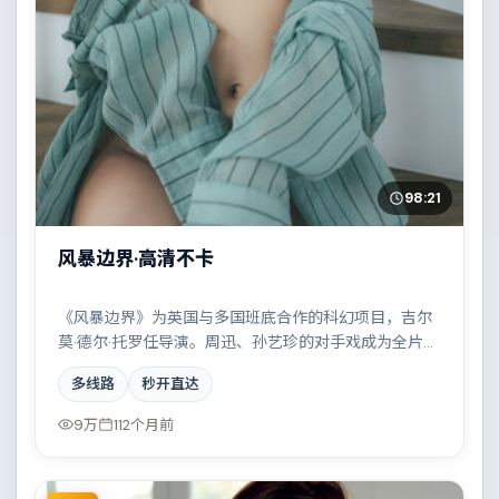
98:21
风暴边界·高清不卡
《风暴边界》为英国与多国班底合作的科幻项目，吉尔
莫·德尔·托罗任导演。周迅、孙艺珍的对手戏成为全片高
光，科技伦理与情感羁绊形成强烈对撞。配乐与摄影风
多线路
秒开直达
格统一，具备院线质感。
9万
112个月前