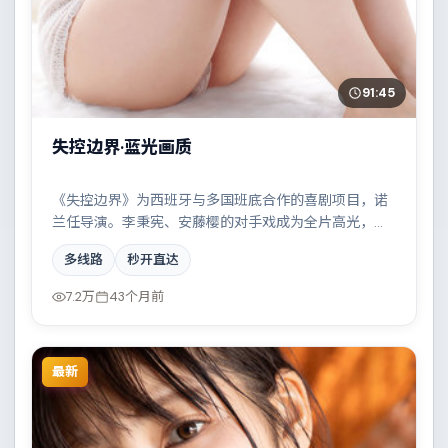
91:45
失控边界·蓝光画质
《失控边界》为西班牙与多国班底合作的喜剧项目，诺
兰任导演。李秉宪、安藤樱的对手戏成为全片高光，两
条时间线交错推进，真相直至最后一刻揭晓。配乐与摄
多线路
秒开直达
影风格统一，具备院线质感。
7.2万
43个月前
最新