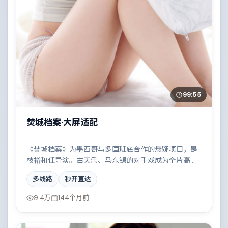
99:55
焚城档案·大屏适配
《焚城档案》为墨西哥与多国班底合作的悬疑项目，是
枝裕和任导演。古天乐、马东锡的对手戏成为全片高
光，小人物在时代洪流中的抉择令人唏嘘。配乐与摄影
多线路
秒开直达
风格统一，具备院线质感。
9.4万
144个月前