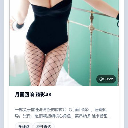
99:22
月面回响·臻彩4K
一部关于信任与背叛的惊悚片《月面回响》，管虎执
导。张译、赵丽颖担纲核心角色，莱昂纳多·迪卡普里
奥、黄政民、木村拓哉等实力加盟，取景与班底多来自
多线路
秒开直达