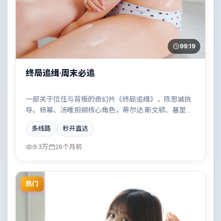
99:19
终局追缉·周末必追
一部关于信任与背叛的奇幻片《终局追缉》，陈思诚执
导。杨幂、汤唯担纲核心角色，蒂尔达·斯文顿、基里安·
墨菲、胡歌、巩俐等实力加盟，取景与班底多来自意大
多线路
秒开直达
利。小人物在时代洪流中的抉择令人唏嘘。结尾留白耐
人寻味。
9.3万
26个月前
热门