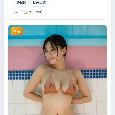
多线路
秒开直达
场看似偶然的事故牵出陈年秘辛。结尾留白耐人寻味。
7.1千
170个月前
精选