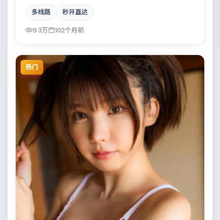
取景与班底多来自美国。小人物在时代洪流中的抉择令
多线路
秒开直达
人唏嘘。结尾留白耐人寻味。
9.3万
102个月前
热门