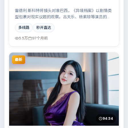
雷德利·斯科特将镜头对准巴西，《异境档案》以剧情类
型包裹对现实议题的观察。古天乐、杨紫琼等演员的表
演层次丰富，两条时间线交错推进，真相直至最后一刻
多线路
秒开直达
揭晓。全片在类型元素与人文关怀之间取得平衡。
5.5万
97个月前
最新
94:34