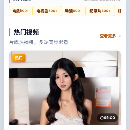
电影
电视剧
动漫
纪录片
综艺
100+
800+
600+
300+
4
热门视频
查看更多 →
片库热播榜，多端同步跟看
热门
95:00