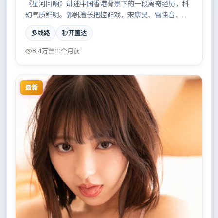
《星河回响》讲述中国香港背景下的一段离奇经历，科
幻气质鲜明。郭帆擅长把控群戏，宋康昊、雷佳音、易
烊千玺、胡歌共同撑起复杂人物关系，都市霓虹下的人
多线路
秒开直达
性试炼与自我救赎。
8.4万
111个月前
最新