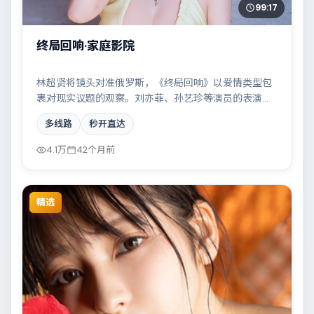
99:17
终局回响·家庭影院
林超贤将镜头对准俄罗斯，《终局回响》以爱情类型包
裹对现实议题的观察。刘亦菲、孙艺珍等演员的表演层
次丰富，家族恩怨与时代变迁交织成一曲悲歌。全片在
多线路
秒开直达
类型元素与人文关怀之间取得平衡。
4.1万
42个月前
精选