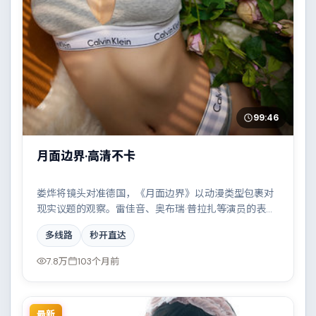
99:46
月面边界·高清不卡
娄烨将镜头对准德国，《月面边界》以动漫类型包裹对
现实议题的观察。雷佳音、奥布瑞·普拉扎等演员的表演
层次丰富，家族恩怨与时代变迁交织成一曲悲歌。全片
多线路
秒开直达
在类型元素与人文关怀之间取得平衡。
7.8万
103个月前
最新