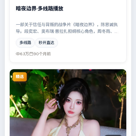
暗夜边界·多线路播放
一部关于信任与背叛的战争片《暗夜边界》，陈思诚执
导。段奕宏、奥布瑞·普拉扎担纲核心角色，周冬雨、廖
凡等实力加盟，取景与班底多来自中国台湾。小人物在
多线路
秒开直达
时代洪流中的抉择令人唏嘘。结尾留白耐人寻味。
6.3万
90个月前
精选