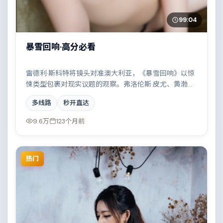
99:04
暴雪回响·高分必看
雷德利·斯科特将镜头对准澳大利亚，《暴雪回响》以惊
悚类型包裹对现实议题的观察。弗洛伦斯·皮尤、黄渤等
演员的表演层次丰富，科技伦理与情感羁绊形成强烈对
多线路
秒开直达
撞。全片在类型元素与人文关怀之间取得平衡。
9.6万
123个月前
热门