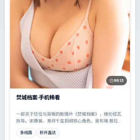
99:13
焚城档案·手机畅看
一部关于信任与背叛的剧情片《焚城档案》，维伦纽瓦
执导。宋康昊、易烊千玺担纲核心角色，奥布瑞·普拉
扎、李秉宪等实力加盟，取景与班底多来自加拿大。一
多线路
秒开直达
场看似偶然的事故牵出陈年秘辛。结尾留白耐人寻味。