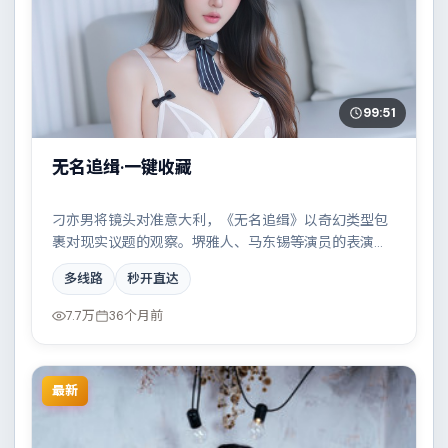
99:51
无名追缉·一键收藏
刁亦男将镜头对准意大利，《无名追缉》以奇幻类型包
裹对现实议题的观察。堺雅人、马东锡等演员的表演层
次丰富，小人物在时代洪流中的抉择令人唏嘘。全片在
多线路
秒开直达
类型元素与人文关怀之间取得平衡。
7.7万
36个月前
最新