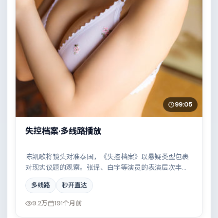
99:05
失控档案·多线路播放
陈凯歌将镜头对准泰国，《失控档案》以悬疑类型包裹
对现实议题的观察。张译、白宇等演员的表演层次丰
富，两条时间线交错推进，真相直至最后一刻揭晓。全
多线路
秒开直达
片在类型元素与人文关怀之间取得平衡。
9.2万
191个月前