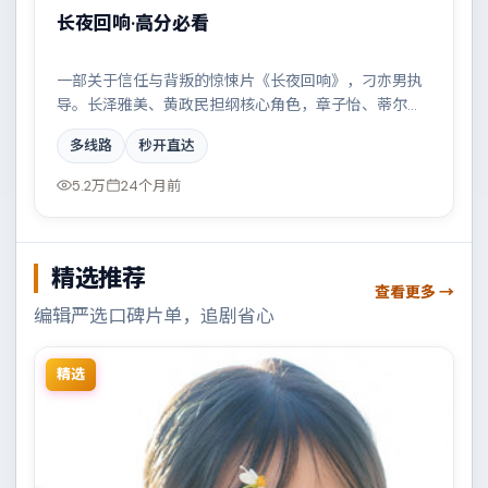
长夜回响·高分必看
一部关于信任与背叛的惊悚片《长夜回响》，刁亦男执
导。长泽雅美、黄政民担纲核心角色，章子怡、蒂尔达·
斯文顿等实力加盟，取景与班底多来自中国台湾。雨
多线路
秒开直达
夜、旧楼与一封未寄出的信构成叙事起点。结尾留白耐
人寻味。
5.2万
24个月前
精选推荐
查看更多 →
编辑严选口碑片单，追剧省心
精选