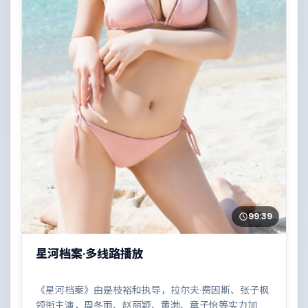
99:39
星河档案·多线路播放
《星河档案》由是枝裕和执导，拉尔夫·费因斯、张子枫
领衔主演，周冬雨、赵丽颖、黄渤、章子怡等实力加