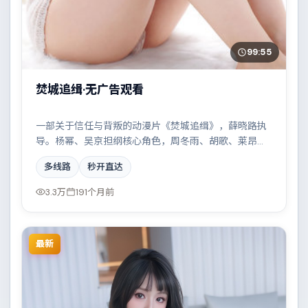
99:55
焚城追缉·无广告观看
一部关于信任与背叛的动漫片《焚城追缉》，薛晓路执
导。杨幂、吴京担纲核心角色，周冬雨、胡歌、莱昂纳
多·迪卡普里奥等实力加盟，取景与班底多来自俄罗斯。
多线路
秒开直达
都市霓虹下的人性试炼与自我救赎。结尾留白耐人寻
味。
3.3万
191个月前
最新