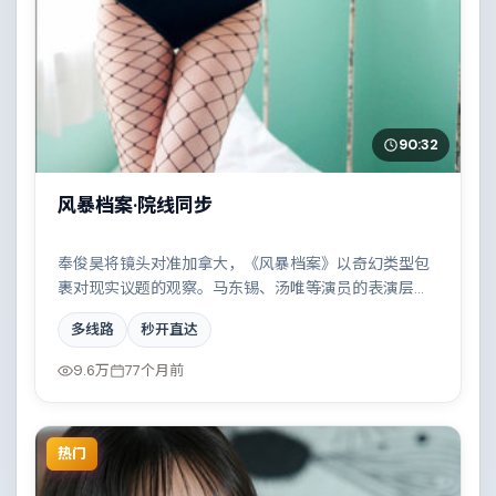
90:32
风暴档案·院线同步
奉俊昊将镜头对准加拿大，《风暴档案》以奇幻类型包
裹对现实议题的观察。马东锡、汤唯等演员的表演层次
丰富，家族恩怨与时代变迁交织成一曲悲歌。全片在类
多线路
秒开直达
型元素与人文关怀之间取得平衡。
9.6万
77个月前
热门