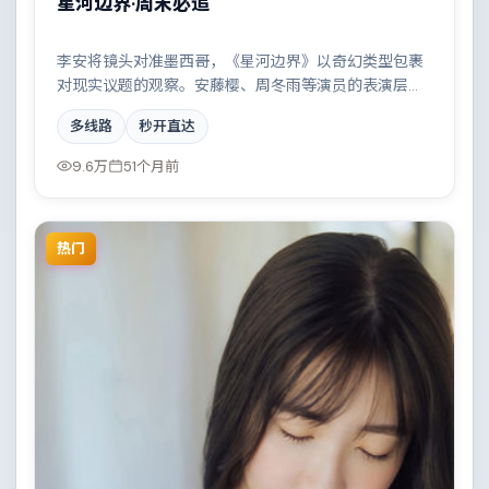
星河边界·周末必追
李安将镜头对准墨西哥，《星河边界》以奇幻类型包裹
对现实议题的观察。安藤樱、周冬雨等演员的表演层次
丰富，边境线上的对峙与谈判扣人心弦。全片在类型元
多线路
秒开直达
素与人文关怀之间取得平衡。
9.6万
51个月前
热门