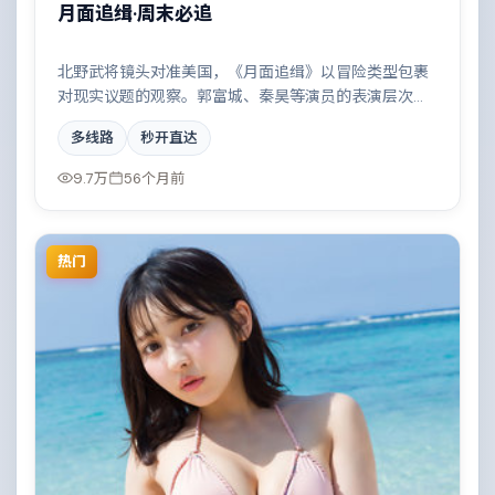
月面追缉·周末必追
北野武将镜头对准美国，《月面追缉》以冒险类型包裹
对现实议题的观察。郭富城、秦昊等演员的表演层次丰
富，都市霓虹下的人性试炼与自我救赎。全片在类型元
多线路
秒开直达
素与人文关怀之间取得平衡。
9.7万
56个月前
热门