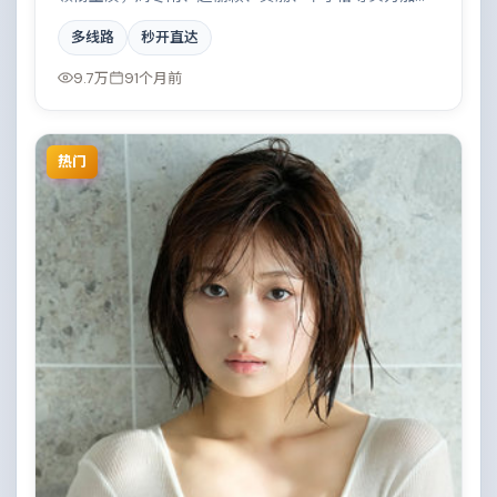
盟，是一部诗意留白的奇幻作品。故事主要发生在巴
多线路
秒开直达
西，两条时间线交错推进，真相直至最后一刻揭晓。影
片在视听语言与叙事节奏上均有突破，适合喜欢深度叙
9.7万
91个月前
事的观众。
热门