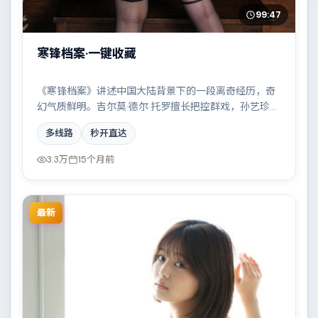
99:47
寒锋档案·一键收藏
《寒锋档案》讲述中国大陆背景下的一段离奇经历，奇
幻气质鲜明。吉尔莫·德尔·托罗擅长把控群戏，孙艺珍、
奥布瑞·普拉扎、凯特·布兰切特共同撑起复杂人物关系，
多线路
秒开直达
一场看似偶然的事故牵出陈年秘辛。
3.3万
15个月前
最新