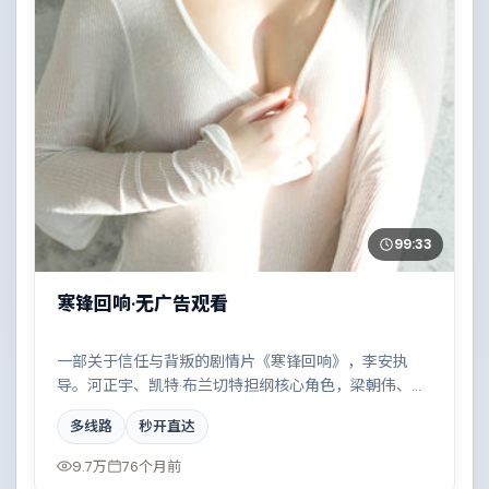
99:33
寒锋回响·无广告观看
一部关于信任与背叛的剧情片《寒锋回响》，李安执
导。河正宇、凯特·布兰切特担纲核心角色，梁朝伟、汤
唯、全智贤、郭富城等实力加盟，取景与班底多来自墨
多线路
秒开直达
西哥。科技伦理与情感羁绊形成强烈对撞。结尾留白耐
人寻味。
9.7万
76个月前