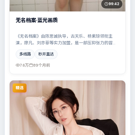
99:42
无名档案·蓝光画质
《无名档案》由陈思诚执导，古天乐、杨紫琼领衔主
演，廖凡、刘亦菲等实力加盟，是一部压抑张力的冒险
作品。故事主要发生在泰国，两条时间线交错推进，真
多线路
秒开直达
相直至最后一刻揭晓。影片在视听语言与叙事节奏上均
有突破，适合喜欢深度叙事的观众。
7.6万
89个月前
精选