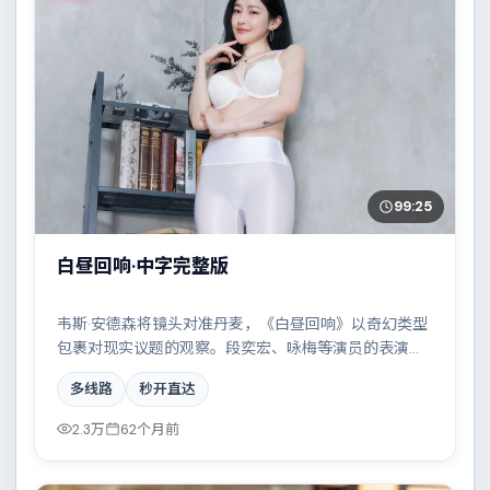
99:25
白昼回响·中字完整版
韦斯·安德森将镜头对准丹麦，《白昼回响》以奇幻类型
包裹对现实议题的观察。段奕宏、咏梅等演员的表演层
次丰富，雨夜、旧楼与一封未寄出的信构成叙事起点。
多线路
秒开直达
全片在类型元素与人文关怀之间取得平衡。
2.3万
62个月前