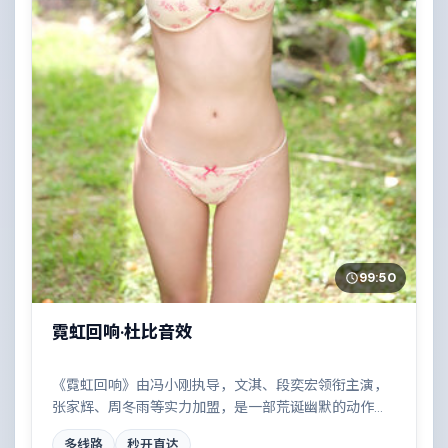
99:50
霓虹回响·杜比音效
《霓虹回响》由冯小刚执导，文淇、段奕宏领衔主演，
张家辉、周冬雨等实力加盟，是一部荒诞幽默的动作作
品。故事主要发生在墨西哥，两条时间线交错推进，真
多线路
秒开直达