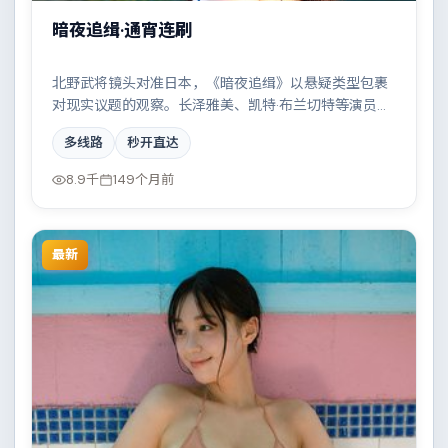
暗夜追缉·通宵连刷
北野武将镜头对准日本，《暗夜追缉》以悬疑类型包裹
对现实议题的观察。长泽雅美、凯特·布兰切特等演员的
表演层次丰富，都市霓虹下的人性试炼与自我救赎。全
多线路
秒开直达
片在类型元素与人文关怀之间取得平衡。
8.9千
149个月前
最新