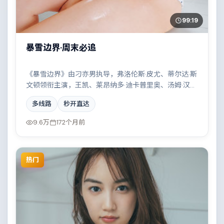
99:19
暴雪边界·周末必追
《暴雪边界》由刁亦男执导，弗洛伦斯·皮尤、蒂尔达·斯
文顿领衔主演，王凯、莱昂纳多·迪卡普里奥、汤姆·汉克
斯、汤唯等实力加盟，是一部压抑张力的爱情作品。故
多线路
秒开直达
事主要发生在丹麦，一场看似偶然的事故牵出陈年秘
辛。影片在视听语言与叙事节奏上均有突破，适合喜欢
9.6万
172个月前
深度叙事的观众。
热门