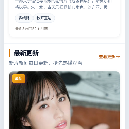
一部关于信任与背叛的剧情片《危城档案》，斯皮尔伯
格执导。朱一龙、古天乐担纲核心角色，刘亦菲、黄政
民、文淇、沈腾等实力加盟，取景与班底多来自韩国。
多线路
秒开直达
科技伦理与情感羁绊形成强烈对撞。结尾留白耐人寻
味。
9.3万
82个月前
最新更新
查看更多 →
新片新剧每日更新，抢先热播观看
最新