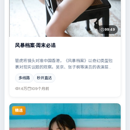
99:49
风暴档案·周末必追
管虎将镜头对准中国香港，《风暴档案》以奇幻类型包
裹对现实议题的观察。吴京、张子枫等演员的表演层次
丰富，科技伦理与情感羁绊形成强烈对撞。全片在类型
多线路
秒开直达
元素与人文关怀之间取得平衡。
1.6万
109个月前
精选