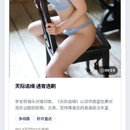
99:59
天际追缉·通宵连刷
李安将镜头对准印度，《天际追缉》以动作类型包裹对
现实议题的观察。文淇、范伟等演员的表演层次丰富，
小人物在时代洪流中的抉择令人唏嘘。全片在类型元素
多线路
秒开直达
与人文关怀之间取得平衡。
2.5万
127个月前