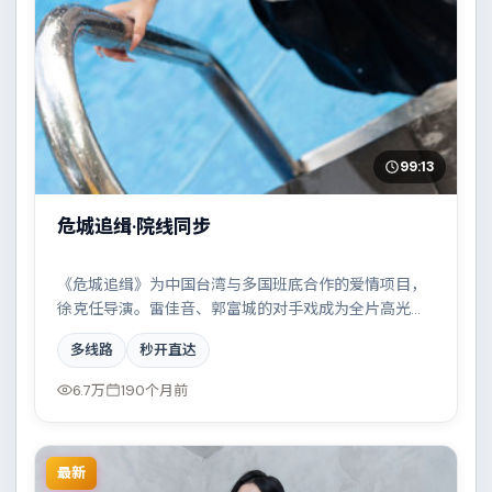
99:13
危城追缉·院线同步
《危城追缉》为中国台湾与多国班底合作的爱情项目，
徐克任导演。雷佳音、郭富城的对手戏成为全片高光，
两条时间线交错推进，真相直至最后一刻揭晓。配乐与
多线路
秒开直达
摄影风格统一，具备院线质感。
6.7万
190个月前
最新