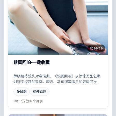
99:39
银翼回响·一键收藏
薛晓路将镜头对准瑞典，《银翼回响》以惊悚类型包裹
对现实议题的观察。廖凡、马东锡等演员的表演层次丰
富，边境线上的对峙与谈判扣人心弦。全片在类型元素
多线路
秒开直达
与人文关怀之间取得平衡。
9.7万
32个月前