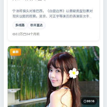
宁浩将镜头对准巴西，《白昼边界》以悬疑类型包裹对
现实议题的观察。吴京、河正宇等演员的表演层次丰
富，家族恩怨与时代变迁交织成一曲悲歌。全片在类型
多线路
秒开直达
元素与人文关怀之间取得平衡。
3.2万
34个月前
最新
99:16