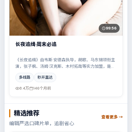
99:56
长夜追缉·周末必追
《长夜追缉》由韦斯·安德森执导，胡歌、马东锡领衔主
演，张子枫、汤姆·汉克斯、木村拓哉等实力加盟，是一
部压抑张力的惊悚作品。故事主要发生在韩国，两条时
多线路
秒开直达
间线交错推进，真相直至最后一刻揭晓。影片在视听语
言与叙事节奏上均有突破，适合喜欢深度叙事的观众。
8.4万
146个月前
精选推荐
查看更多 →
编辑严选口碑片单，追剧省心