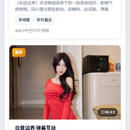
《失控边界》讲述韩国背景下的一段离奇经历，剧情气
质鲜明。陆川擅长把控群戏，梁朝伟、赵丽颖、堺雅
人、杨幂共同撑起复杂人物关系，一场看似偶然的事故
多线路
秒开直达
牵出陈年秘辛。
9.3千
173个月前
最新
99:42
白昼边界·弹幕互动