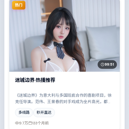
热门
99:51
迷城边界·热播推荐
《迷城边界》为意大利与多国班底合作的喜剧项目，徐
克任导演。范伟、王景春的对手戏成为全片高光，都市
霓虹下的人性试炼与自我救赎。配乐与摄影风格统一，
多线路
秒开直达
具备院线质感。
9.7万
133个月前