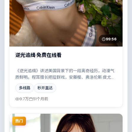
99:56
逆光追缉·免费在线看
《逆光追缉》讲述美国背景下的一段离奇经历，动漫气
质鲜明。程耳擅长把控群戏，安藤樱、弗洛伦斯·皮尤、
河正宇、段奕宏共同撑起复杂人物关系，两条时间线交
多线路
秒开直达
错推进，真相直至最后一刻揭晓。
9.7万
51个月前
热门