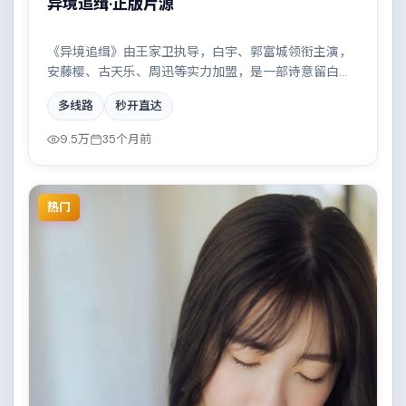
异境追缉·正版片源
《异境追缉》由王家卫执导，白宇、郭富城领衔主演，
安藤樱、古天乐、周迅等实力加盟，是一部诗意留白的
惊悚作品。故事主要发生在意大利，科技伦理与情感羁
多线路
秒开直达
绊形成强烈对撞。影片在视听语言与叙事节奏上均有突
破，适合喜欢深度叙事的观众。
9.5万
35个月前
热门