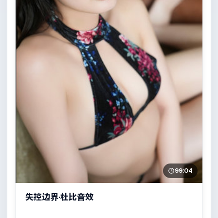
99:04
失控边界·杜比音效