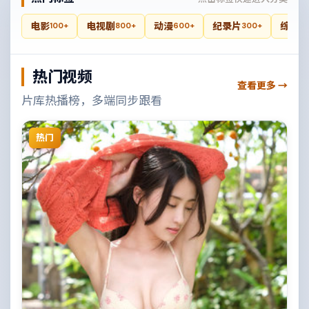
电影
电视剧
动漫
纪录片
综艺
100+
800+
600+
300+
4
热门视频
查看更多 →
片库热播榜，多端同步跟看
热门