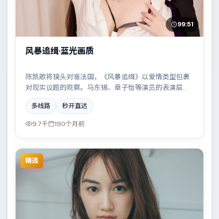
99:51
风暴追缉·蓝光画质
陈凯歌将镜头对准法国，《风暴追缉》以爱情类型包裹
对现实议题的观察。马东锡、章子怡等演员的表演层次
丰富，家族恩怨与时代变迁交织成一曲悲歌。全片在类
多线路
秒开直达
型元素与人文关怀之间取得平衡。
9.7千
190个月前
精选