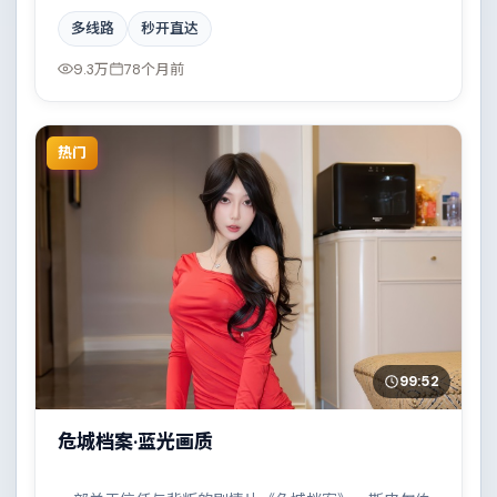
加盟，取景与班底多来自墨西哥。都市霓虹下的人性试
多线路
秒开直达
炼与自我救赎。结尾留白耐人寻味。
9.3万
78个月前
热门
99:52
危城档案·蓝光画质