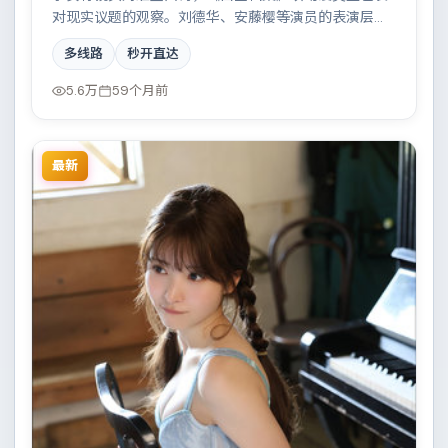
对现实议题的观察。刘德华、安藤樱等演员的表演层次
丰富，都市霓虹下的人性试炼与自我救赎。全片在类型
多线路
秒开直达
元素与人文关怀之间取得平衡。
5.6万
59个月前
最新