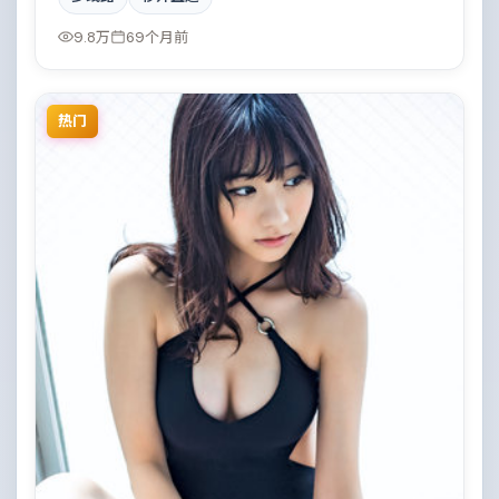
相直至最后一刻揭晓。影片在视听语言与叙事节奏上均
有突破，适合喜欢深度叙事的观众。
9.8万
69个月前
热门