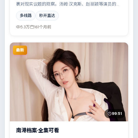
裹对现实议题的观察。汤姆·汉克斯、赵丽颖等演员的表
演层次丰富，科技伦理与情感羁绊形成强烈对撞。全片
多线路
秒开直达
在类型元素与人文关怀之间取得平衡。
5.3万
161个月前
最新
99:51
南港档案·全集可看