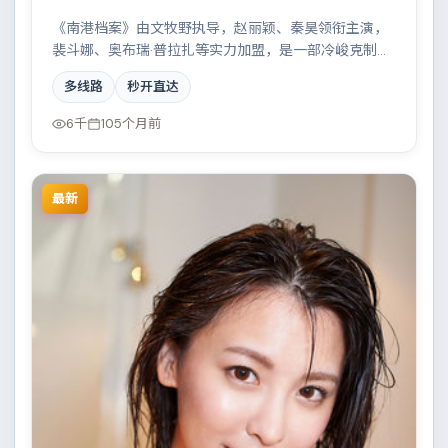
《南港档案》由文牧野执导，赵丽颖、秦昊领衔主演，
裴斗娜、奥布瑞·普拉扎等实力加盟，是一部冷峻克制的
剧情作品。故事主要发生在西班牙，科技伦理与情感羁
多线路
秒开直达
绊形成强烈对撞。影片在视听语言与叙事节奏上均有突
破，适合喜欢深度叙事的观众。
6千
105个月前
最新