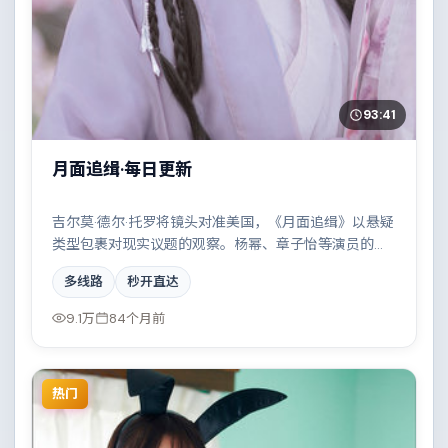
93:41
月面追缉·每日更新
吉尔莫·德尔·托罗将镜头对准美国，《月面追缉》以悬疑
类型包裹对现实议题的观察。杨幂、章子怡等演员的表
演层次丰富，小人物在时代洪流中的抉择令人唏嘘。全
多线路
秒开直达
片在类型元素与人文关怀之间取得平衡。
9.1万
84个月前
热门