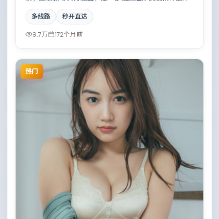
故事主要发生在加拿大，两条时间线交错推进，真相直
多线路
秒开直达
至最后一刻揭晓。影片在视听语言与叙事节奏上均有突
破，适合喜欢深度叙事的观众。
9.7万
172个月前
热门