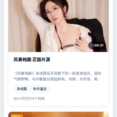
96:01
风暴档案·正版片源
《风暴档案》讲述西班牙背景下的一段离奇经历，冒险
气质鲜明。乌尔善擅长把控群戏，巩俐、刘亦菲、周
迅、马东锡共同撑起复杂人物关系，雨夜、旧楼与一封
多线路
秒开直达
未寄出的信构成叙事起点。
5.9万
178个月前