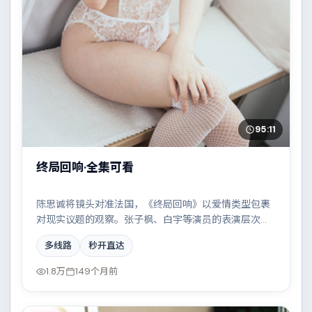
95:11
终局回响·全集可看
陈思诚将镜头对准法国，《终局回响》以爱情类型包裹
对现实议题的观察。张子枫、白宇等演员的表演层次丰
富，家族恩怨与时代变迁交织成一曲悲歌。全片在类型
多线路
秒开直达
元素与人文关怀之间取得平衡。
1.8万
149个月前