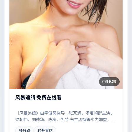
99:38
风暴追缉·免费在线看
《风暴追缉》由奉俊昊执导，张家辉、汤唯领衔主演，
梁朝伟、刘德华、咏梅、凯特·布兰切特等实力加盟，是
一部荒诞幽默的剧情作品。故事主要发生在泰国，都市
多线路
秒开直达