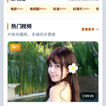
电影
电视剧
动漫
纪录片
综艺
100+
800+
600+
300+
4
热门视频
查看更多 →
片库热播榜，多端同步跟看
热门
99:26