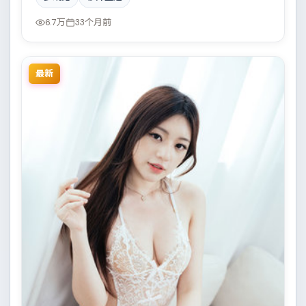
霓虹下的人性试炼与自我救赎。影片在视听语言与叙事
节奏上均有突破，适合喜欢深度叙事的观众。
6.7万
33个月前
最新