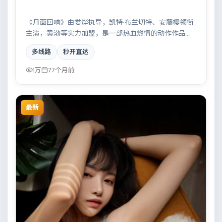
《月面回响》由娄烨执导，凯特·布兰切特、安藤樱领衔
主演，黄渤等实力加盟，是一部热血燃情的动作作品。
故事主要发生在日本，一场看似偶然的事故牵出陈年秘
多线路
秒开直达
辛。影片在视听语言与叙事节奏上均有突破，适合喜欢
深度叙事的观众。
1万
77个月前
最新