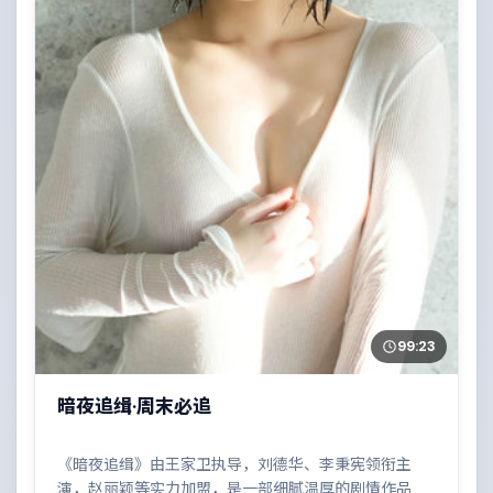
99:23
暗夜追缉·周末必追
《暗夜追缉》由王家卫执导，刘德华、李秉宪领衔主
演，赵丽颖等实力加盟，是一部细腻温厚的剧情作品。