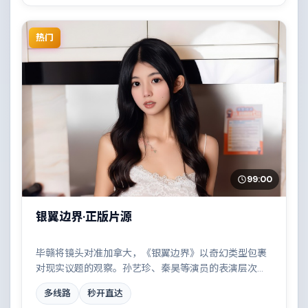
热门
99:00
银翼边界·正版片源
毕赣将镜头对准加拿大，《银翼边界》以奇幻类型包裹
对现实议题的观察。孙艺珍、秦昊等演员的表演层次丰
富，一场看似偶然的事故牵出陈年秘辛。全片在类型元
多线路
秒开直达
素与人文关怀之间取得平衡。